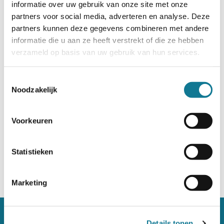
informatie over uw gebruik van onze site met onze
partners voor social media, adverteren en analyse. Deze
partners kunnen deze gegevens combineren met andere
informatie die u aan ze heeft verstrekt of die ze hebben
verzameld op basis van uw gebruik van hun services.
Toestemmingsselectie
Noodzakelijk
Noëna van Schaik
Voorkeuren
Juridische expertise | BVDV
Statistieken
Marketing
Bezoek
LinkedIn
Details tonen