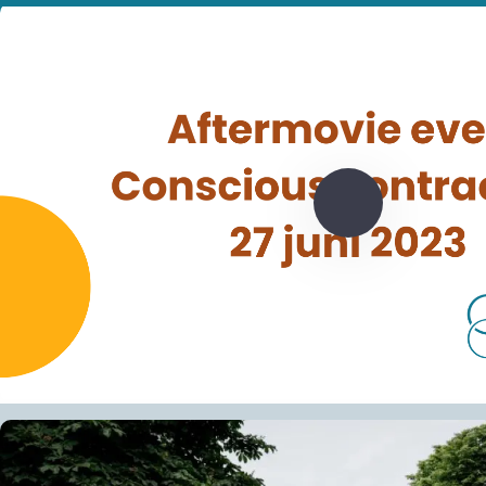
Speel
video