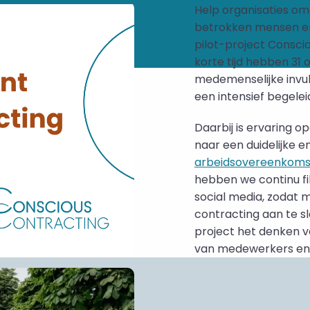
Help organisaties o
betrokken mensen en 
pilot-project Conscio
korte tijd hebben 31
medemenselijke invul
een intensief begelei
Daarbij is ervaring o
naar een duidelijke e
arbeidsovereenkom
hebben we continu fi
social media, zodat 
contracting aan te sl
project het denken ve
van medewerkers en o