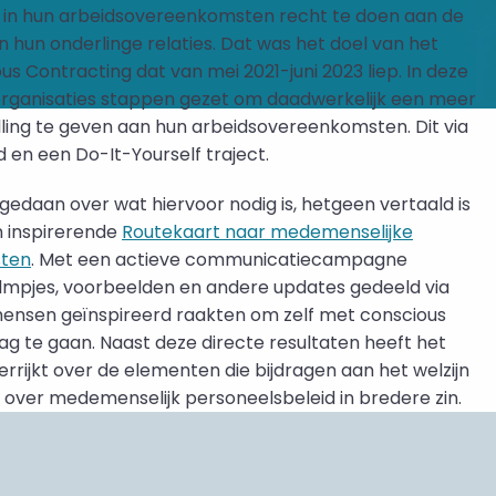
m in hun arbeidsovereenkomsten recht te doen aan de
hun onderlinge relaties. Dat was het doel van het
us Contracting dat van mei 2021-juni 2023 liep. In deze
 organisaties stappen gezet om daadwerkelijk een meer
ling te geven aan hun arbeidsovereenkomsten. Dit via
d en een Do-It-Yourself traject.
pgedaan over wat hiervoor nodig is, hetgeen vertaald is
n inspirerende
Routekaart naar medemenselijke
sten
. Met een actieve communicatiecampagne
lmpjes, voorbeelden en andere updates gedeeld via
mensen geïnspireerd raakten om zelf met conscious
ag te gaan. Naast deze directe resultaten heeft het
rrijkt over de elementen die bijdragen aan het welzijn
ver medemenselijk personeelsbeleid in bredere zin.