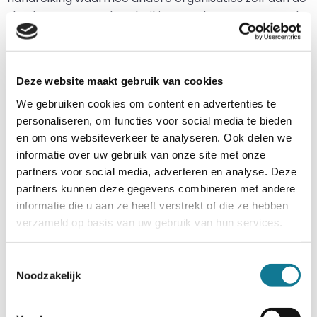
slag kunnen. Deze handreiking wordt gepresenteerd
tijdens een slotevent dat in juni 2023 zal plaatsvinden.
Deze website maakt gebruik van cookies
We gebruiken cookies om content en advertenties te
personaliseren, om functies voor social media te bieden
en om ons websiteverkeer te analyseren. Ook delen we
informatie over uw gebruik van onze site met onze
partners voor social media, adverteren en analyse. Deze
partners kunnen deze gegevens combineren met andere
De koplopers
informatie die u aan ze heeft verstrekt of die ze hebben
verzameld op basis van uw gebruik van hun services.
Er was veel animo voor het pilot-traject. Uit alle
aanmeldingen is een groep deelnemers
samengesteld bestaande uit onder andere Viisi, The
Toestemmingsselectie
Noodzakelijk
Colour Kitchen, Valstar Simonis, Actief Zorg,
Gemeente Alkmaar en BplusC. De groep varieert in
organisatiegrootte, branche en de mate waarin al