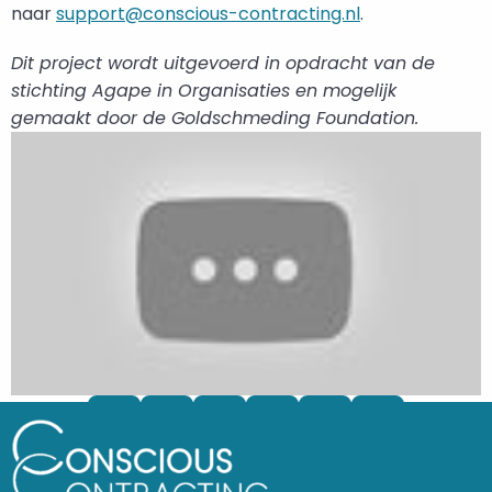
naar
support@conscious-contracting.nl
.
Dit project wordt uitgevoerd in opdracht van de
stichting Agape in Organisaties en mogelijk
gemaakt door de Goldschmeding Foundation.
Deel
Deel
Deel
Deel
Deel
via
via
via
via
via