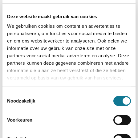
contracting in hun eigen organisatie. Daarmee
hebben straks duizenden medewerkers een
Deze website maakt gebruik van cookies
conscious contract in handen.
We gebruiken cookies om content en advertenties te
personaliseren, om functies voor social media te bieden
Op 11 juni kwamen alle deelnemers aan dit traject bij
en om ons websiteverkeer te analyseren. Ook delen we
elkaar in Vechtclub XL in Utrecht. Een energieke en
informatie over uw gebruik van onze site met onze
inspirerende bijeenkomst met verschillende
partners voor social media, adverteren en analyse. Deze
onderdelen:
partners kunnen deze gegevens combineren met andere
informatie die u aan ze heeft verstrekt of die ze hebben
De deelnemende organisaties stelden zichzelf voor,
verzameld op basis van uw gebruik van hun services.
deelden hun redenen voor deelname en de ‘beren
op de weg’ die zij voorzien.
Toestemmingsselectie
Elze Ghijsen, projectmanager menswaardige
Noodzakelijk
economie bij de Goldschmeding Foundation,
vertelde meer over het programma menswaardige
economie en het gedachtegoed van
Voorkeuren
Medemenselijk Ondernemen.
De belangrijkste inzichten uit de bij de