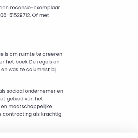
f een recensie-exemplaar
 06-51529712. Of met
e is om ruimte te creëren
er het boek De regels en
 en was ze columnist bij
als sociaal ondernemer en
het gebied van het
n en maatschappelijke
us contracting als krachtig
oor de
Goldschmeding