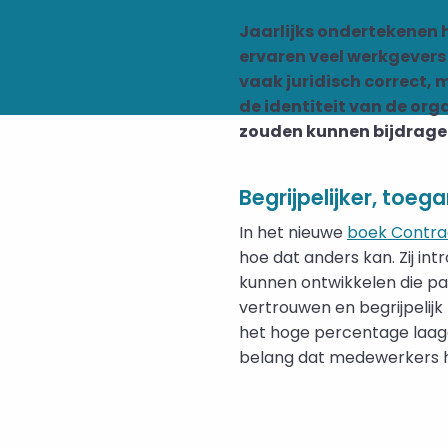
Jaarlijks ondertekenen
ervaren veel werkgevers 
vaak juridisch correct, 
de identiteit van de org
zouden kunnen bijdrage
Begrijpelijker, toeg
In het nieuwe
boek Contra
hoe dat anders kan. Zij 
kunnen ontwikkelen die pas
vertrouwen en begrijpelijk z
het hoge percentage laagg
belang dat medewerkers 