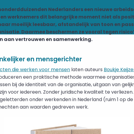
 honderdduizenden Nederlanders een nieuwe arbeid
en werknemers dit belangrijke moment niet als positi
maar moeilijk leesbaar, afstandelijk van toon en passe
anisatie. Daarmee beschermen ze vooral tegen risico’s,
n aan vertrouwen en samenwerking.
ankelijker en mensgerichter
cten die werken voor mensen
laten auteurs
Boukje Keijze
introduceren een praktische methode waarmee organisat
sen bij de identiteit van de organisatie, uitgaan van geli
ijn voor iedereen. Zonder juridische kwaliteit te verliezen.
eletterden onder werkenden in Nederland (ruim 1 op de 
hechten aan waarden gedreven werk.