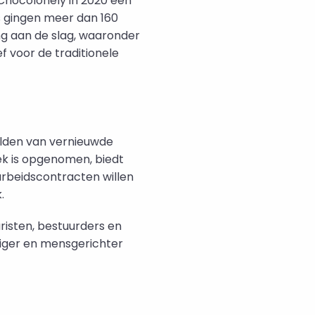
 Chocolonely in 2020 een
s gingen meer dan 160
ing aan de slag, waaronder
f voor de traditionele
elden van vernieuwde
ek is opgenomen, biedt
arbeidscontracten willen
.
risten, bestuurders en
diger en mensgerichter