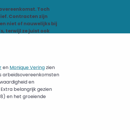
sovereenkomst. Toch
ef. Contracten zijn
n niet of nauwelijks bij
 terwijl ze juist ook
r
en
Monique Vering
zien
ies arbeidsovereenkomsten
jkwaardigheid en
 Extra belangrijk gezien
8) en het groeiende