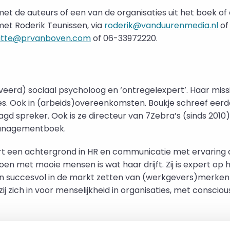
et de auteurs of een van de organisaties uit het boek o
et Roderik Teunissen, via
roderik@vanduurenmedia.nl
of
gitte@prvanboven.com
of 06-33972220.
eerd) sociaal psycholoog en ‘ontregelexpert’. Haar missi
es. Ook in (arbeids)overeenkomsten. Boukje schreef eerd
agd spreker. Ook is ze directeur van 7Zebra’s (sinds 2010)
Managementboek.
 een achtergrond in HR en communicatie met ervaring 
en met mooie mensen is wat haar drijft. Zij is expert op 
en succesvol in de markt zetten van (werkgevers)merke
zij zich in voor menselijkheid in organisaties, met conscio
ntracting en het boek worden mede mogelijk gemaakt d