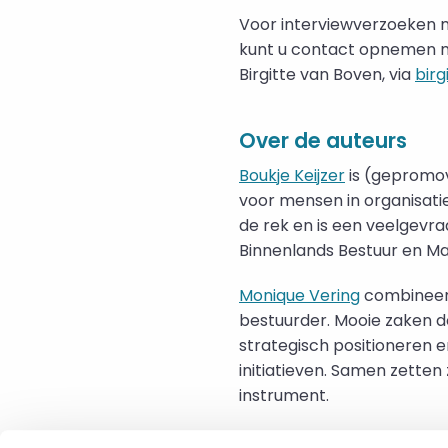
Voor interviewverzoeken m
kunt u contact opnemen m
Birgitte van Boven, via
bir
Over de auteurs
Boukje Keijzer
is (gepromov
voor mensen in organisati
de rek en is een veelgevra
Binnenlands Bestuur en 
Monique Vering
combineert
bestuurder. Mooie zaken do
strategisch positioneren 
initiatieven. Samen zetten 
instrument.
Het project Conscious Co