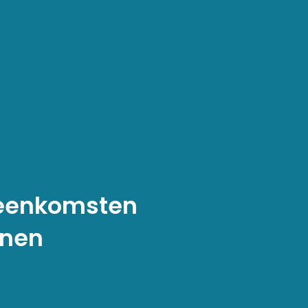
reenkomsten
nnen