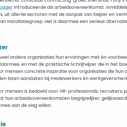
enoemd ‘conscious contracting’ groeit snel sinds Tony’s
-pager
introduceerde als arbeidsovereenkomst. Inmiddel
es, uit allerlei sectoren met de aanpak van Keijzer en Ver
an Installatiegroep. Het is daarmee een serieus alternatie
zer
 veel andere organisaties hun ervaringen met én voorbe
armee, en met de praktische Schrijfwijzer die in het bo
r mensen concrete inspiratie voor organisaties die hun 
len laten aansluiten bij medewerkers én werkgeversmerk
 mensen is bedoeld voor HR-professionals, recruiters, ju
t hun arbeidsovereenkomsten begrijpelijker, gelijkwaar
 mee aan de slag willen.
ie