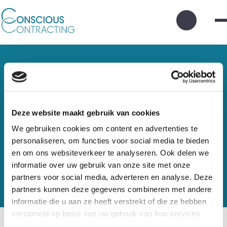
Zoek
knop
Masterclass Hogeschool
Deze website maakt gebruik van cookies
Zuyd
We gebruiken cookies om content en advertenties te
personaliseren, om functies voor social media te bieden
en om ons websiteverkeer te analyseren. Ook delen we
21 mei 2024
informatie over uw gebruik van onze site met onze
Op 21 mei geeft Boukje Keijzer een inspirerende
partners voor social media, adverteren en analyse. Deze
masterclass over conscious contracting aan
partners kunnen deze gegevens combineren met andere
rechtenstudenten van de Hogeschool Zuyd. Het
informatie die u aan ze heeft verstrekt of die ze hebben
lectoraat van de opleiding Hbo-rechten van de
verzameld op basis van uw gebruik van hun services.
faculteit Management en Recht houdt zich bezig met