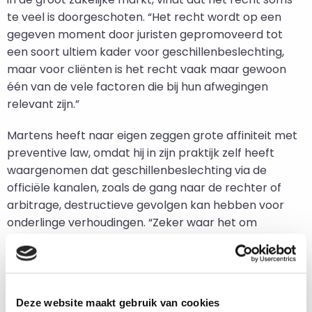
te veel is doorgeschoten. “Het recht wordt op een
gegeven moment door juristen gepromoveerd tot
een soort ultiem kader voor geschillenbeslechting,
maar voor cliënten is het recht vaak maar gewoon
één van de vele factoren die bij hun afwegingen
relevant zijn.”
Martens heeft naar eigen zeggen grote affiniteit met
preventive law, omdat hij in zijn praktijk zelf heeft
waargenomen dat geschillenbeslechting via de
officiële kanalen, zoals de gang naar de rechter of
arbitrage, destructieve gevolgen kan hebben voor
onderlinge verhoudingen. “Zeker waar het om
geschillen bij een aanvankelijk voorgenomen
langdurige samenwerking ging, verstoorden die wijze
van geschillenbeslechting vaak definitief de
onderlinge relatie. En in mijn ogen leidde dat ook tot
Deze website maakt gebruik van cookies
maatschappelijke schade, bijvoorbeeld doordat