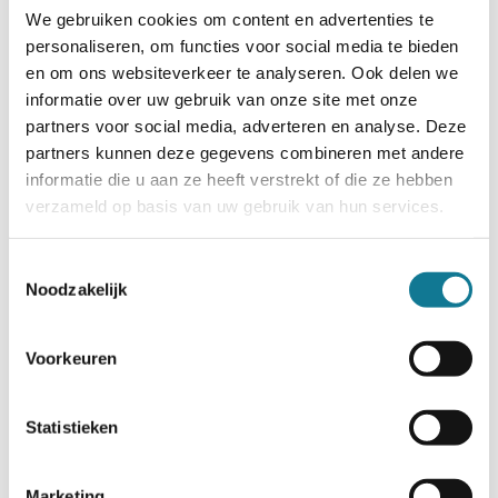
We gebruiken cookies om content en advertenties te
projecten vertraging opliepen”, aldus Martens.
personaliseren, om functies voor social media te bieden
Van de Luijtgaarden voegt daaraan toe: “Er wordt bij
en om ons websiteverkeer te analyseren. Ook delen we
conflicten vaak alles uit de kast gehaald, zonder na te
informatie over uw gebruik van onze site met onze
partners voor social media, adverteren en analyse. Deze
gaan: waarom zitten we hier nu eigenlijk, wat willen
partners kunnen deze gegevens combineren met andere
we? Hoe kunnen we er nu zo goed mogelijk uitkomen
informatie die u aan ze heeft verstrekt of die ze hebben
met inachtneming van ieders belang? Natuurlijk heb je
verzameld op basis van uw gebruik van hun services.
daar juridische middelen bij nodig, maar soms zul je
ook een strategische zet moeten doen, door
bijvoorbeeld HR in te zetten of heb je misschien
Toestemmingsselectie
Noodzakelijk
andere hulpverleners nodig dan juristen.”
Volgens Martens bieden conscious contracting en
Voorkeuren
preventive law goede instrumenten om ervoor te
zorgen dat partijen zich al voordat een conflict zich
kan aandienen, hebben gevonden in een oplossing.
Statistieken
“Het faciliteert als het ware de creativiteit van partijen
om te voorkomen dat er een geschil komt. Dat maakt
Marketing