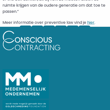
ruimte krijgen van de oudere generatie om dat toe te
passen.”
Meer informatie over preventive law vind je
hier
.
Deel
Deel
Deel
Deel
Deel
via
via
via
via
via